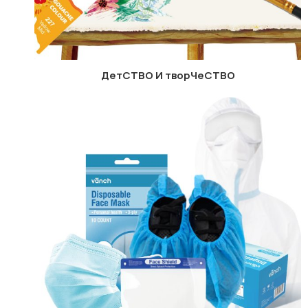
ДетCTBO И творЧеCTBO