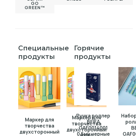
GO
GREEN™
Специальные
Горячие
продукты
продукты
Ручка роллер
Набор
Маркер для
Маркер для
BEIFA
рол
творчества
творчества
GAF0014001
B
двухсторонный
двухсторонный
0.5мм черные
GAF0
BEIFA