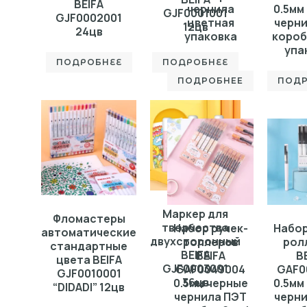
BEIFA
чернила
0.5мм
GJF0001001
GJF0002001
цветная
черн
12цв
24цв
упаковка
короб
упа
ПОДРОБНЕЕ
ПОДРОБНЕЕ
ПОДРОБНЕЕ
ПОДР
Маркер для
Фломастеры
творчества
Набор ручек-
Набор
автоматические
двухсторонный
роллеров
рол
стандартные
BEIFA
BEIFA
B
цвета BEIFA
GJF0003001
GAF0049004
GAF0
GJF0010001
36цв
0.5мм черные
0.5мм
“DIDADI” 12цв
чернила ПЭТ
черн