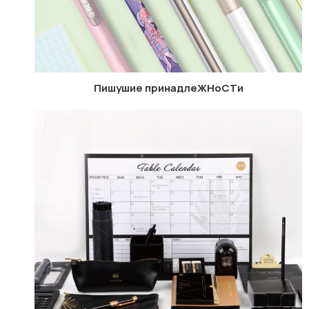
Пишyшиe принадлеЖHоCTи