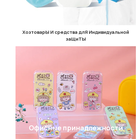
XозтоварЫ И средства длЯ Индивидуальной
заЩиTЫ
Офисные принадлежности