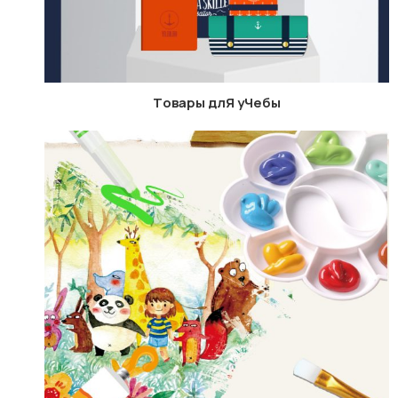
Tовары длЯ уЧебы