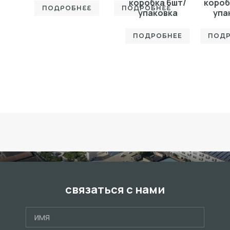
коробка 6шт/
короб
ПОДРОБНЕЕ
ПОДРОБНЕЕ
упаковка
упа
ПОДРОБНЕЕ
ПОДР
связаться с нами