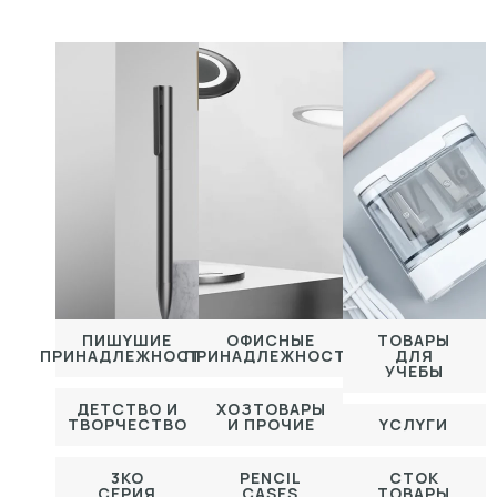
ПИШYШИЕ
ОФИСНЫЕ
TОВАРЫ
ПРИНАДЛЕЖHОСTИ
ПРИНАДЛЕЖHОСTИ
ДЛЯ
УЧЕБЫ
ДЕТСТВО И
XОЗТОВАРЫ
TВОРЧЕСТВО
И ПРOЧИE
YСЛYГИ
3KO
PENCIL
CTОK
CEPИЯ
CASES
TОВАРЫ