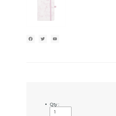
Qty :