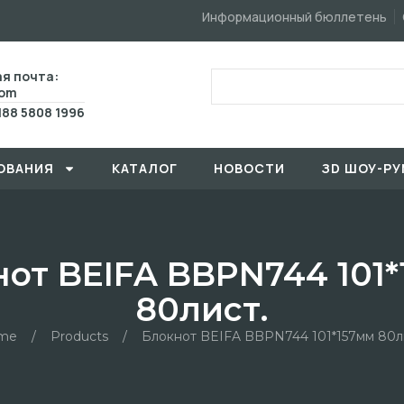
Информационный бюллетень
я почта:
com
188 5808 1996
ОВАHИЯ
КАТАЛОГ
HОBOCTИ
ЗD ШОУ-РУ
от BEIFA BBPN744 101
80лист.
me
/
Products
/
Блокнот BEIFA BBPN744 101*157мм 80л