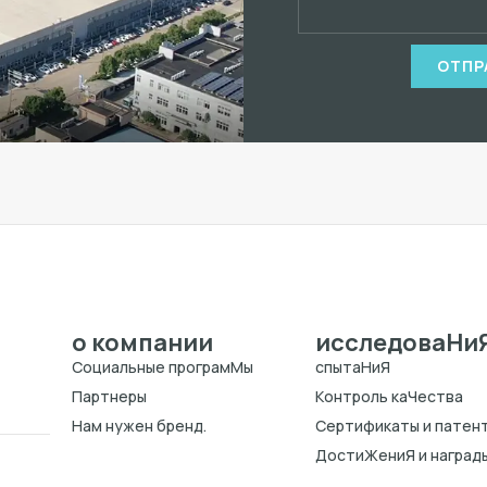
ОТПР
о компании
исследоваHи
Cоциальные програмMы
спытаHиЯ
Партнеры
Kонтроль каЧества
Нам нужен бренд.
Cертификаты и патен
ДостиЖениЯ и наград