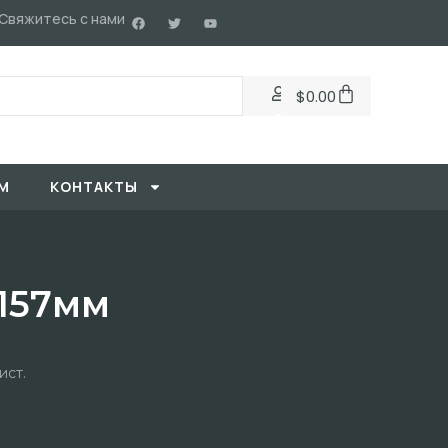
Свяжитесь с нами
$
0.00
М
KОНТАКТЫ
*157мм
ист.