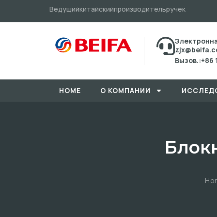
Ведущийкитайскийпроизводительручек
Электронна
zjx@beifa.
Вызов.:+86 
HOME
О КОМПАНИИ
ИССЛЕД
Блокн
Ho