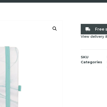
Free 
View delivery 
SKU
Categories