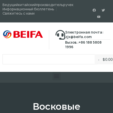
Ведущийкитайскийпроизводительручек
Информационный бюллетень
Свяжитесь с нами
Электронная почта:
zjx@beifa.com
Вызов.:+86 188 5808
1996
$
0.00
Восковые