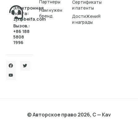
Партнеры
Cертификаты
Электронная
и патенты
Нам нужен
почта:
бренд.
ДостиЖениЯ
zjx@beifa.com
и награды
Вызов.:
+86 188
5808
1996
© Авторское право 2026, C — Kav