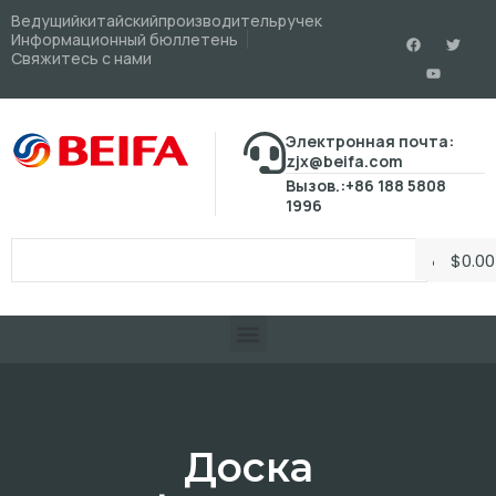
Ведущийкитайскийпроизводительручек
Информационный бюллетень
Свяжитесь с нами
Электронная почта:
zjx@beifa.com
Вызов.:+86 188 5808
1996
$
0.00
Доска