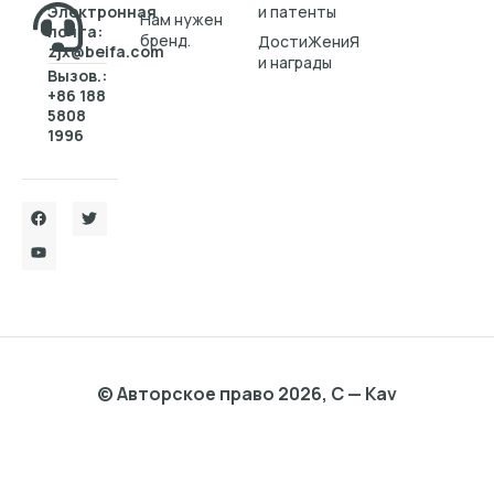
Электронная
и патенты
Нам нужен
почта:
бренд.
ДостиЖениЯ
zjx@beifa.com
и награды
Вызов.:
+86 188
5808
1996
© Авторское право 2026, C — Kav