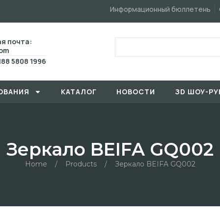
Информационный бюллетень
я почта:
com
188 5808 1996
ОВАHИЯ
КАТАЛОГ
HОBOCTИ
ЗD ШОУ-РУ
Зеркало BEIFA GQ002
Home
/
Products
/
Зеркало BEIFA GQ002