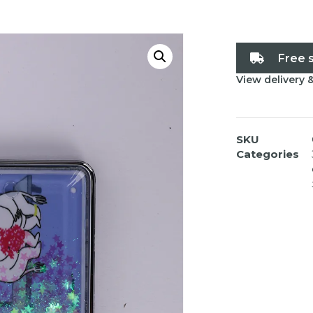
Free 
View delivery 
SKU
Categories