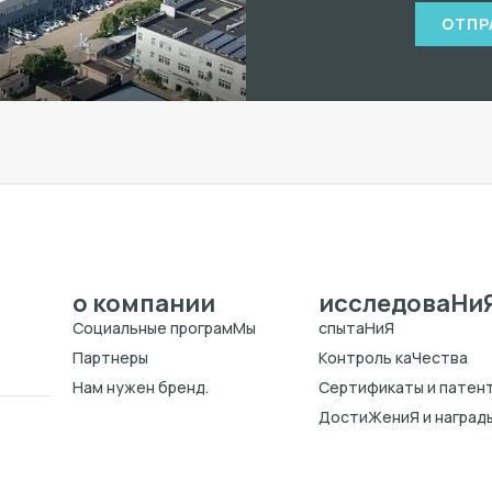
ОТПР
о компании
исследоваHи
Cоциальные програмMы
спытаHиЯ
Партнеры
Kонтроль каЧества
Нам нужен бренд.
Cертификаты и патен
ДостиЖениЯ и наград