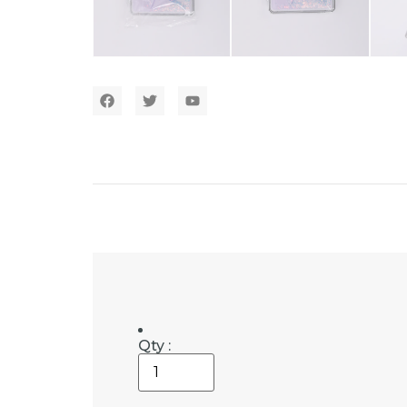
Qty :