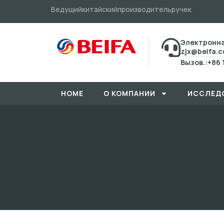
Ведущийкитайскийпроизводительручек
Электронна
zjx@beifa.
Вызов.:+86 
HOME
О КОМПАНИИ
ИССЛЕД