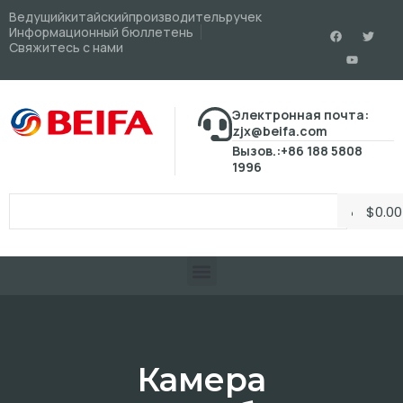
Ведущийкитайскийпроизводительручек
Информационный бюллетень
Свяжитесь с нами
Электронная почта:
zjx@beifa.com
Вызов.:+86 188 5808
1996
$
0.00
Камера