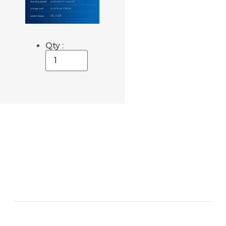
Qty :