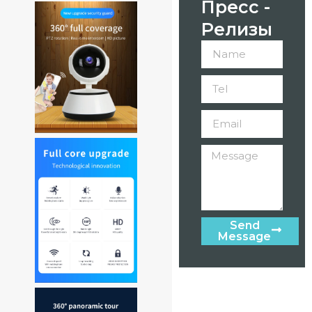
Пресс -
Релизы
Send
Message