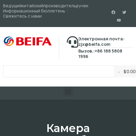
Ведущийкитайскийпроизводительручек
Информационный бюллетень
Свяжитесь с нами
Электронная почта:
zjx@beifa.com
Вызов.:+86 188 5808
1996
$
0.00
Камера