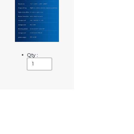
Qty :