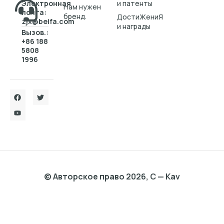
Электронная
и патенты
Нам нужен
почта:
бренд.
ДостиЖениЯ
zjx@beifa.com
и награды
Вызов.:
+86 188
5808
1996
© Авторское право 2026, C — Kav