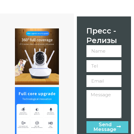
Пресс -
Релизы
Send
Message