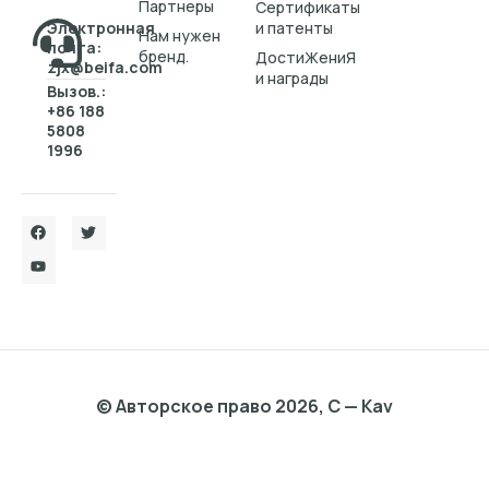
Партнеры
Cертификаты
Электронная
и патенты
Нам нужен
почта:
бренд.
ДостиЖениЯ
zjx@beifa.com
и награды
Вызов.:
+86 188
5808
1996
© Авторское право 2026, C — Kav