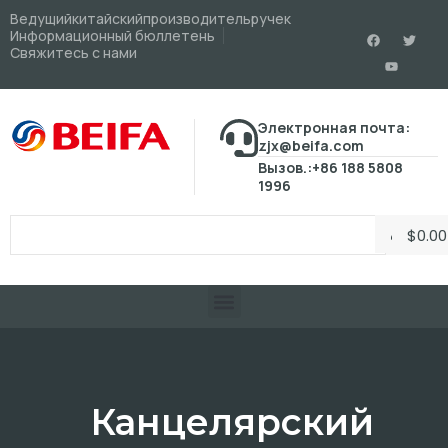
Ведущийкитайскийпроизводительручек
Информационный бюллетень
Свяжитесь с нами
Электронная почта:
zjx@beifa.com
Вызов.:+86 188 5808
1996
$
0.00
Канцелярский