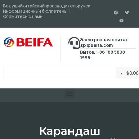
Ведущийкитайскийпроизводительручек
Информационный бюллетень
Свяжитесь с нами
Электронная почта:
zjx@beifa.com
Вызов.:+86 188 5808
1996
$
0.00
Карандаш