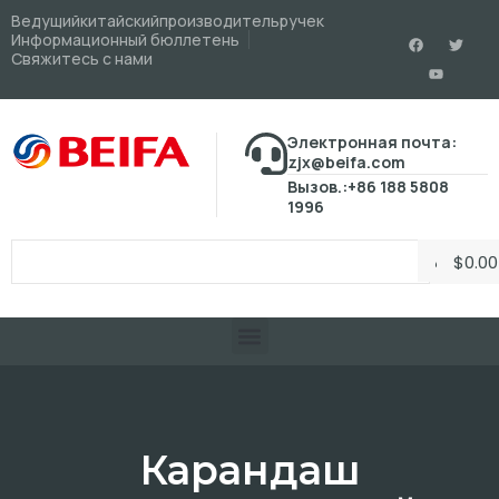
Ведущийкитайскийпроизводительручек
Информационный бюллетень
Свяжитесь с нами
Электронная почта:
zjx@beifa.com
Вызов.:+86 188 5808
1996
$
0.00
Карандаш