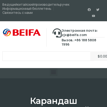
Ведущийкитайскийпроизводительручек
Информационный бюллетень
Свяжитесь с нами
Электронная почта:
zjx@beifa.com
Вызов.:+86 188 5808
1996
$
0.0
Карандаш