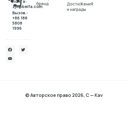
почта:
бренд.
ДостиЖениЯ
zjx@beifa.com
и награды
Вызов.:
+86 188
5808
1996
© Авторское право 2026, C — Kav