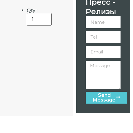
Пресс -
Релизы
Qty :
Send
Message