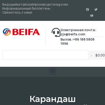
Ведущийкитайскийпроизводительручек
Информационный бюллетень
Свяжитесь с нами
Электронная почта:
zjx@beifa.com
Вызов.:+86 188 5808
1996
$
0.00
Карандаш