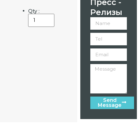
Пресс -
Релизы
Qty :
Send
Message