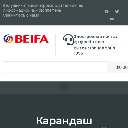
Ведущийкитайскийпроизводительручек
Информационный бюллетень
Свяжитесь с нами
Электронная почта:
zjx@beifa.com
Вызов.:+86 188 5808
1996
$
0.00
Карандаш