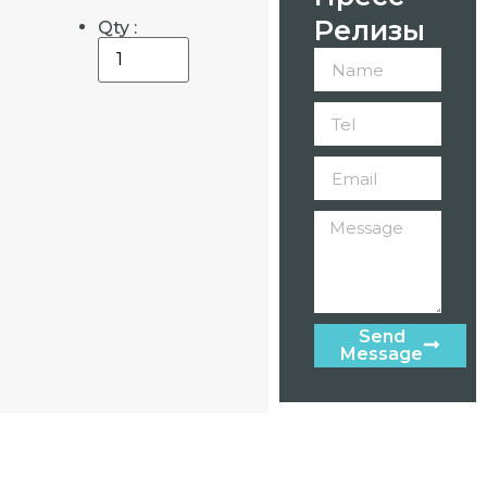
Релизы
Qty :
Send
Message