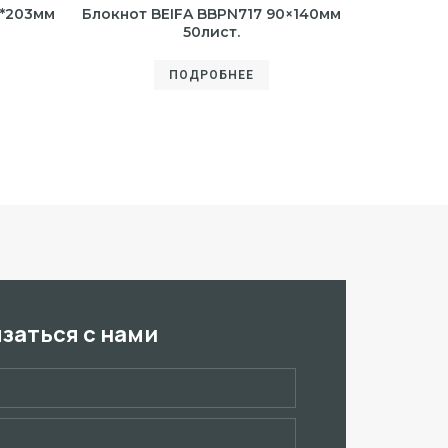
7*203мм
Блокнот BEIFA BBPN717 90×140мм
50лист.
ПОДРОБНЕЕ
язаться с нами