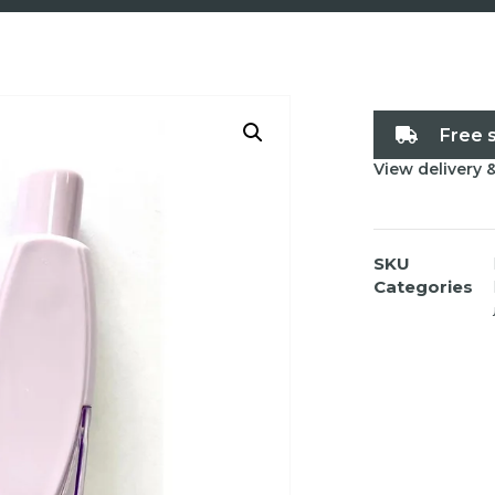
Free 
View delivery 
SKU
Categories