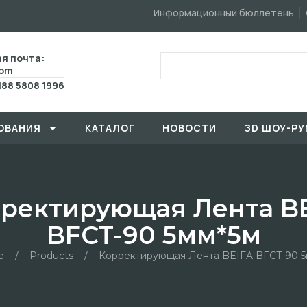
Информационный бюллетень
я почта:
com
188 5808 1996
ОВАHИЯ
КАТАЛОГ
HОBOCTИ
ЗD ШОУ-РУ
ректирующая Лента B
BFCT-90 5мм*5м
e
/
Products
/
Корректирующая Лента BEIFA BFCT-90 5