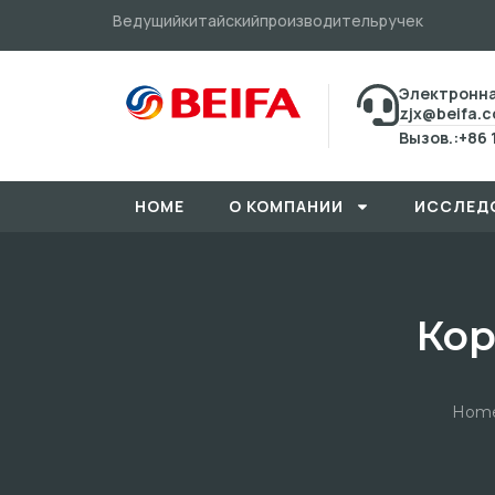
Ведущийкитайскийпроизводительручек
Электронна
zjx@beifa.
Вызов.:+86 
HOME
О КОМПАНИИ
ИССЛЕД
Кор
Hom