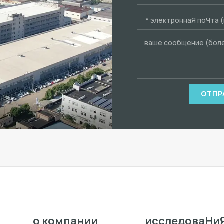
ОТПР
о компании
исследоваHи