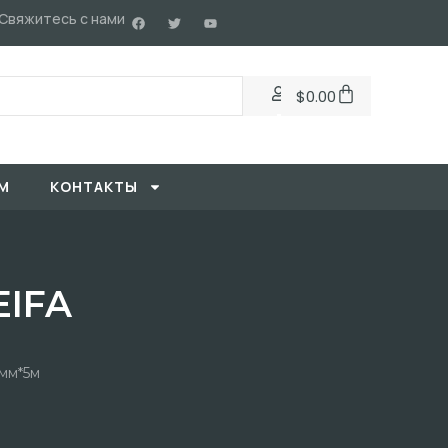
Свяжитесь с нами
$
0.00
М
KОНТАКТЫ
EIFA
мм*5м