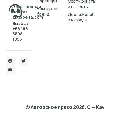
Партнеры
Cертификаты
Электронная
и патенты
Нам нужен
почта:
бренд.
ДостиЖениЯ
zjx@beifa.com
и награды
Вызов.:
+86 188
5808
1996
© Авторское право 2026, C — Kav