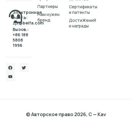
Партнеры
Cертификаты
Электронная
и патенты
Нам нужен
почта:
бренд.
ДостиЖениЯ
zjx@beifa.com
и награды
Вызов.:
+86 188
5808
1996
© Авторское право 2026, C — Kav