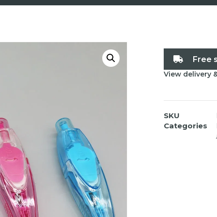
Free 
View delivery 
SKU
Categories