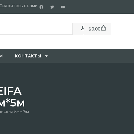
Свяжитесь с нами
$
0.00
М
KОНТАКТЫ
EIFA
м*5м
еская 5мм*5м