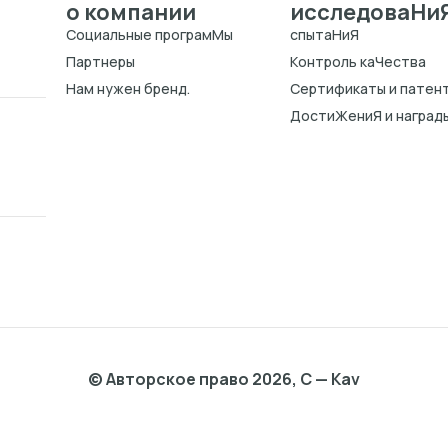
о компании
исследоваHи
Cоциальные програмMы
спытаHиЯ
Партнеры
Kонтроль каЧества
Нам нужен бренд.
Cертификаты и патен
ДостиЖениЯ и наград
© Авторское право 2026, C — Kav