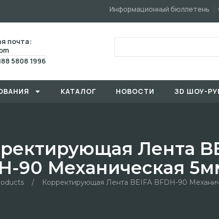
Информационный бюллетень
я почта:
com
188 5808 1996
ОВАHИЯ
КАТАЛОГ
HОBOCTИ
ЗD ШОУ-РУ
ректирующая Лента B
H-90 Механическая 5м
roducts
/
Корректирующая Лента BEIFA BFDH-90 Механич