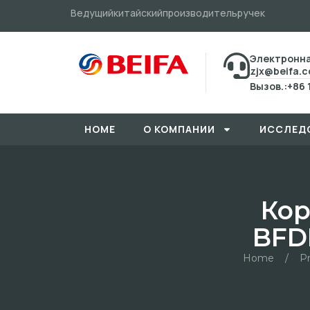
Ведущийкитайскийпроизводительручек
Электронна
zjx@beifa.
Вызов.:+86 
HOME
О КОМПАНИИ
ИССЛЕД
Кор
BFD
Home
/
P