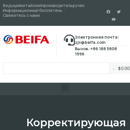
Ведущийкитайскийпроизводительручек
Информационный бюллетень
Свяжитесь с нами
Электронная почта:
zjx@beifa.com
Вызов.:+86 188 5808
1996
$
0.00
Корректирующая