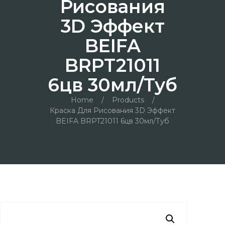
Рисования
3D Эффект
BEIFA
BRPT21011
6цв 30мл/туб
Home
/
Products
/
Краска Для Рисования 3D Эффект
BEIFA BRPT21011 6цв 30мл/туб