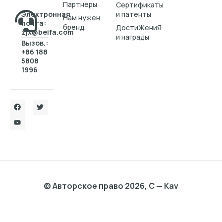
Партнеры
Cертификаты
Электронная
и патенты
Нам нужен
почта:
бренд.
ДостиЖениЯ
zjx@beifa.com
и награды
Вызов.:
+86 188
5808
1996
© Авторское право 2026, C — Kav