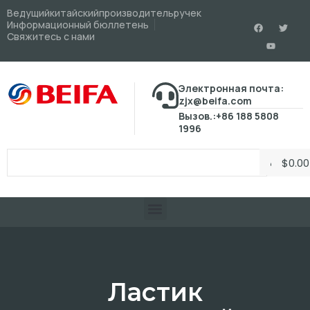
Ведущийкитайскийпроизводительручек
Информационный бюллетень
Свяжитесь с нами
Электронная почта:
zjx@beifa.com
Вызов.:+86 188 5808
1996
$
0.00
Ластик