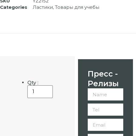
SKU
YZ2152
Categories
Ластики
,
Товары для учебы
Пресс -
Релизы
Qty :