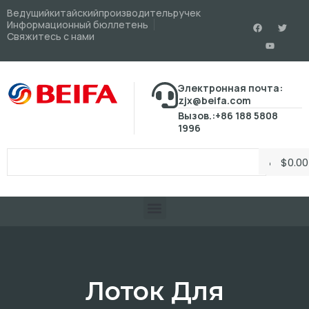
Ведущийкитайскийпроизводительручек
Информационный бюллетень
Свяжитесь с нами
Электронная почта:
zjx@beifa.com
Вызов.:+86 188 5808
1996
$
0.00
Лоток Для