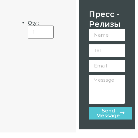
Пресс -
Релизы
Qty :
Send
Message