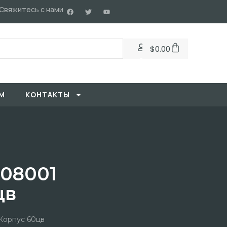
Свяжитесь с нами
$
0.00
М
KОНТАКТЫ
08001
цв
Корпус 60цв