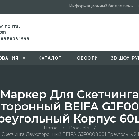
Информационный бюллетень
я почта:
com
188 5808 1996
ОВАHИЯ
КАТАЛОГ
HОBOCTИ
ЗD ШОУ-РУ
Маркер Для Скетчинга
сторонный BEIFA GJF00
реугольный Корпус 60
Home
/
Products
/
 Скетчинга Двухсторонный BEIFA GJF0008001 Треугольный 