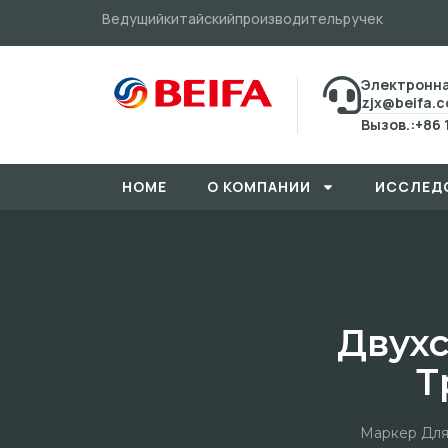
Ведущийкитайскийпроизводительручек
Электронна
zjx@beifa.
Вызов.:+86 
HOME
О КОМПАНИИ
ИССЛЕД
Двух
Т
Маркер Для