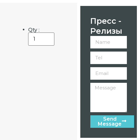
Пресс -
Релизы
Qty :
Send
Message