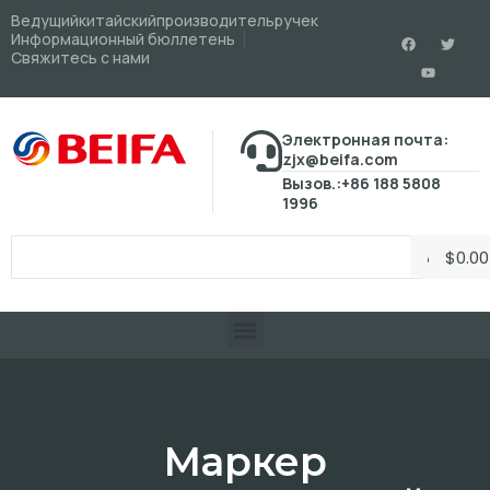
Ведущийкитайскийпроизводительручек
Информационный бюллетень
Свяжитесь с нами
Электронная почта:
zjx@beifa.com
Вызов.:+86 188 5808
1996
$
0.00
Маркер