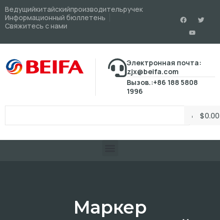
Ведущийкитайскийпроизводительручек
Информационный бюллетень
Свяжитесь с нами
Электронная почта:
zjx@beifa.com
Вызов.:+86 188 5808
1996
$
0.00
Маркер