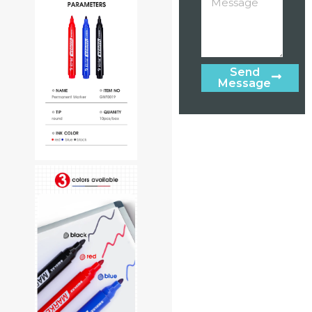
Send
Message