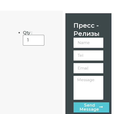
Пресс -
Релизы
Qty :
Send
Message