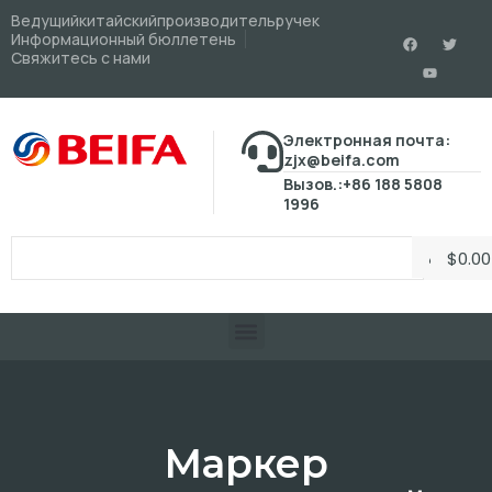
Ведущийкитайскийпроизводительручек
Информационный бюллетень
Свяжитесь с нами
Электронная почта:
zjx@beifa.com
Вызов.:+86 188 5808
1996
$
0.00
Маркер