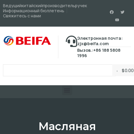
Ведущийкитайскийпроизводительручек
Информационный бюллетень
Свяжитесь с нами
Электронная почта:
zjx@beifa.com
Вызов.:+86 188 5808
1996
$
0.00
Масляная