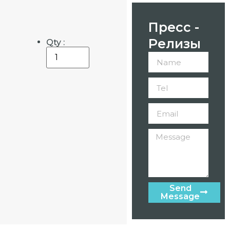
Пресс -
Релизы
Qty :
Send
Message