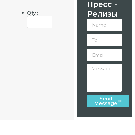
Пресс -
Релизы
Qty :
Send
Message