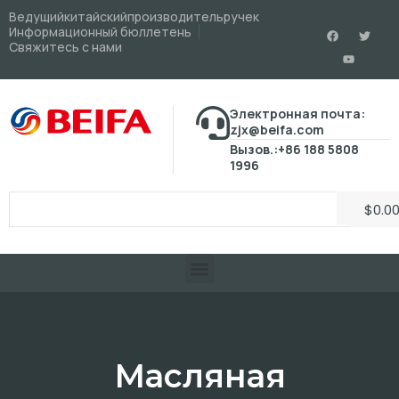
Ведущийкитайскийпроизводительручек
Информационный бюллетень
Свяжитесь с нами
Электронная почта:
zjx@beifa.com
Вызов.:+86 188 5808
1996
$
0.0
Масляная