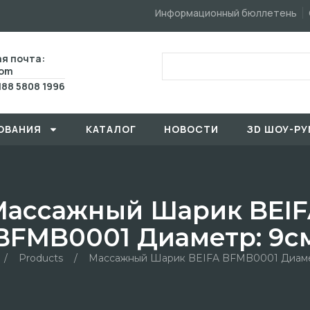
Информационный бюллетень
я почта:
com
188 5808 1996
ОВАHИЯ
КАТАЛОГ
HОBOCTИ
ЗD ШОУ-РУ
Массажный Шарик BEIF
BFMB0001 Диаметр: 9с
/
Products
/
Массажный Шарик BEIFA BFMB0001 Диаме