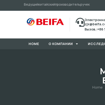
Ведущийкитайскийпроизводительручек
Электронна
zjx@beifa.
Вызов.:+86 
HOME
О КОМПАНИИ
ИССЛЕД
Home