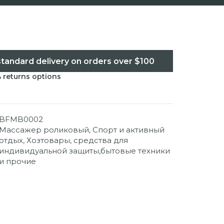
standard delivery on orders over $100
& returns options
BFMB0002
Массажер роликовый
,
Спорт и активный
отдых
,
Хозтовары, средства для
индивидуальной защиты,бытовые техники
и прочие