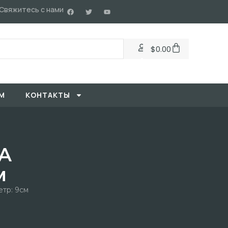
Свяжитесь с нами
$
0.00
М
KОНТАКТЫ
A
м
тр: 9см