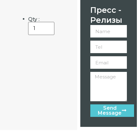
Пресс -
Релизы
Qty :
Send
Message