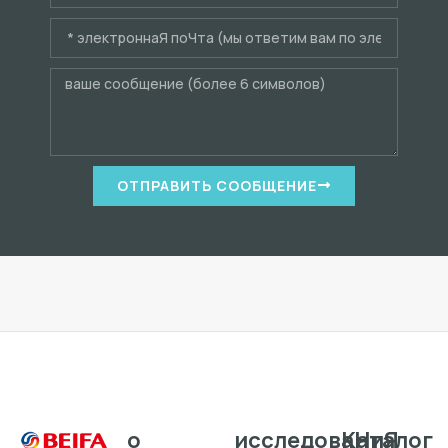
ОТПРАВИТЬ СООБЩЕНИЕ
о
исследоваHиЯ
Каталог