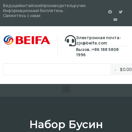
Ведущийкитайскийпроизводительручек
Информационный бюллетень
Свяжитесь с нами
Электронная почта:
zjx@beifa.com
Вызов.:+86 188 5808
1996
$
0.00
Набор Бусин