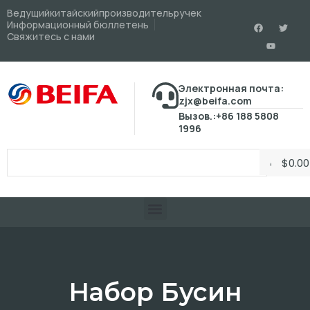
Ведущийкитайскийпроизводительручек
Информационный бюллетень
Свяжитесь с нами
Электронная почта:
zjx@beifa.com
Вызов.:+86 188 5808
1996
$
0.00
Набор Бусин