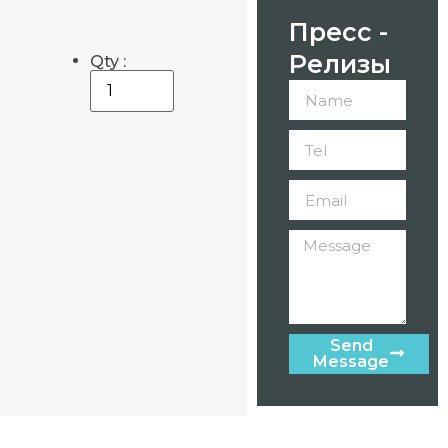
Пресс -
Релизы
Qty :
Send
Message