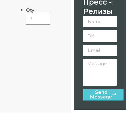
Пресс -
Релизы
Qty :
Send
Message