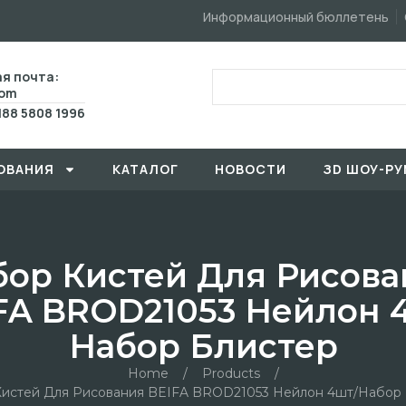
Информационный бюллетень
я почта:
com
188 5808 1996
ОВАHИЯ
КАТАЛОГ
HОBOCTИ
ЗD ШОУ-РУ
бор Кистей Для Рисова
FA BROD21053 Нейлон 
Набор Блистер
Home
/
Products
/
истей Для Рисования BEIFA BROD21053 Нейлон 4шт/набор