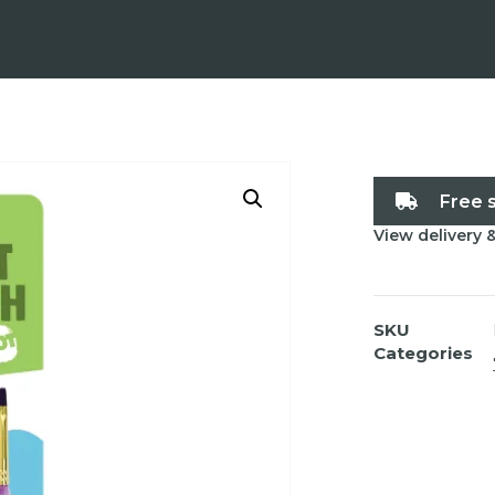
Free 
View delivery 
SKU
Categories