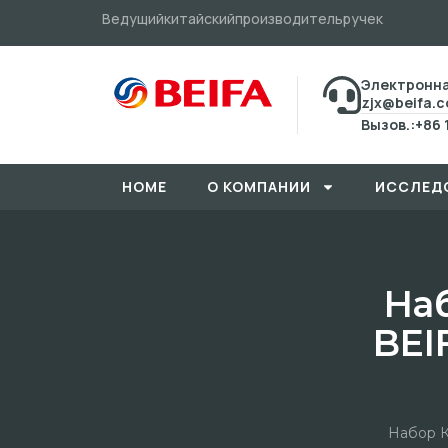
Ведущийкитайскийпроизводительручек
Электронна
zjx@beifa.
Вызов.:+86 
HOME
О КОМПАНИИ
ИССЛЕД
На
BEI
Набор К