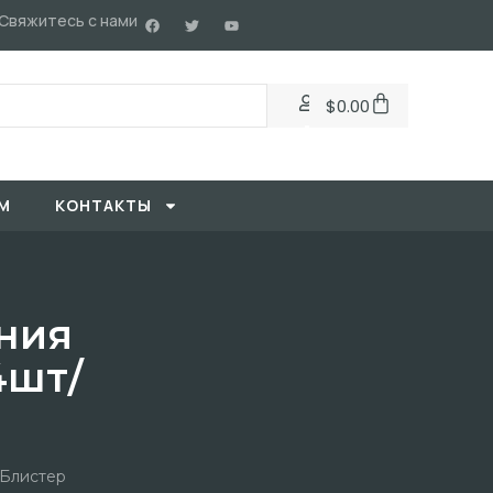
Свяжитесь с нами
$
0.00
М
KОНТАКТЫ
ния
4шт/
 Блистер