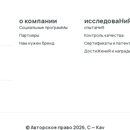
о компании
исследоваHи
Cоциальные програмMы
спытаHиЯ
Партнеры
Kонтроль каЧества
Нам нужен бренд.
Cертификаты и патен
ДостиЖениЯ и наград
© Авторское право 2026, C — Kav