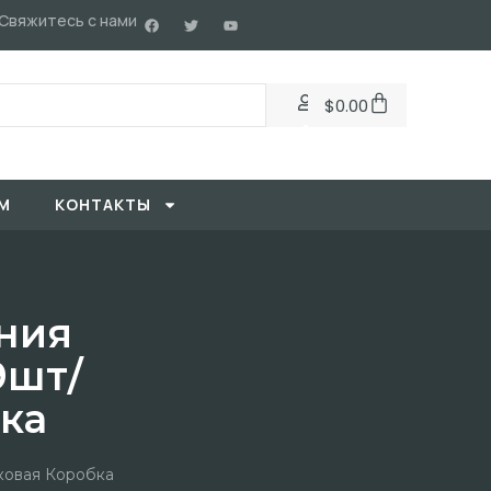
Свяжитесь с нами
$
0.00
М
KОНТАКТЫ
ния
9шт/
бка
ковая Коробка