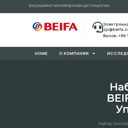
Ведущийкитайскийпроизводительручек
Электронна
zjx@beifa.
Вызов.:+86 
HOME
О КОМПАНИИ
ИССЛЕД
На
BEI
Уп
Набор Кистей