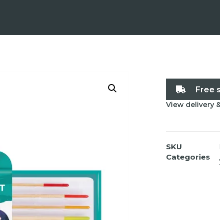
Free 
View delivery 
SKU
Categories