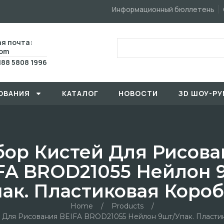
Информационный бюллетень
я почта:
com
188 5808 1996
ОВАHИЯ
КАТАЛОГ
HОBOCTИ
ЗD ШОУ-РУ
бор Кистей Для Рисова
FA BROD21055 Нейлон 
ак. Пластиковая Коро
Home
/
Products
/
 Для Рисования BEIFA BROD21055 Нейлон 9шт/упак. Пласти