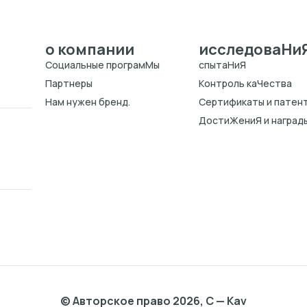
о компании
исследоваHи
Cоциальные програмMы
спытаHиЯ
Партнеры
Kонтроль каЧества
Нам нужен бренд.
Cертификаты и патен
ДостиЖениЯ и наград
© Авторское право 2026, C — Kav