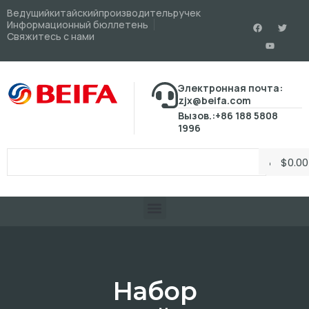
Ведущийкитайскийпроизводительручек
Информационный бюллетень
Свяжитесь с нами
Электронная почта:
zjx@beifa.com
Вызов.:+86 188 5808
1996
$
0.00
Набор