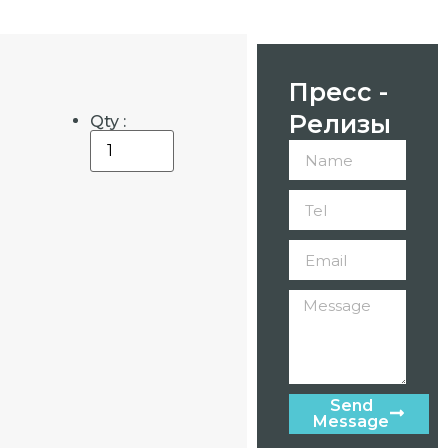
Пресс -
Релизы
Qty :
Send
Message