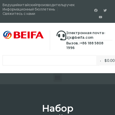
Ведущийкитайскийпроизводительручек
Информационный бюллетень
Свяжитесь с нами
Электронная почта:
zjx@beifa.com
Вызов.:+86 188 5808
1996
$
0.00
Набор