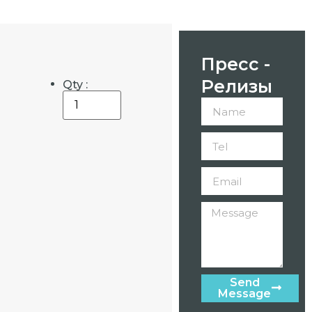
Пресс -
Релизы
Qty :
Send
Message