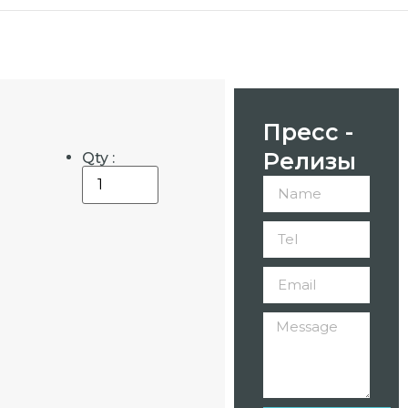
Пресс -
Релизы
Qty :