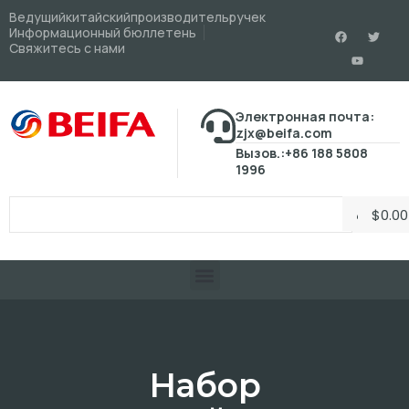
Ведущийкитайскийпроизводительручек
Информационный бюллетень
Свяжитесь с нами
Электронная почта:
zjx@beifa.com
Вызов.:+86 188 5808
1996
$
0.00
Набор