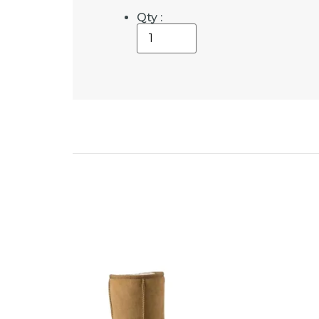
Qty :