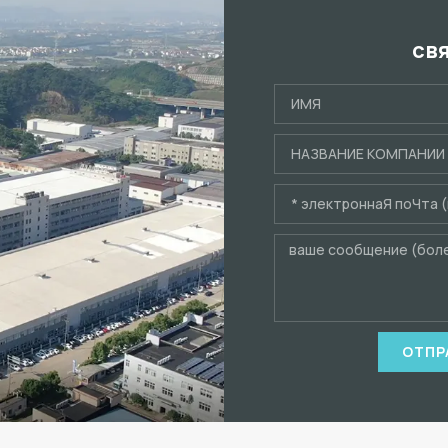
св
ОТПР