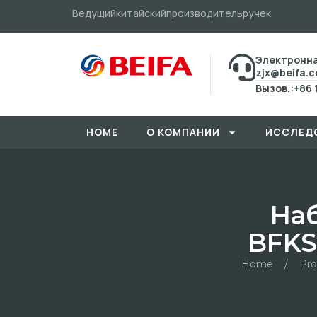
Ведущийкитайскийпроизводительручек
Электронна
zjx@beifa.
Вызов.:+86 
HOME
О КОМПАНИИ
ИССЛЕД
Наб
BFKS
Home
/
Pro