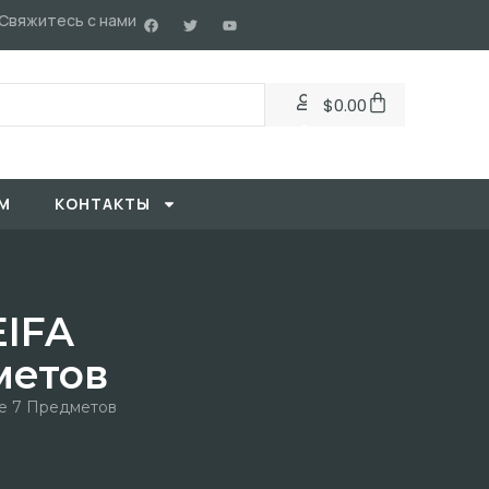
Свяжитесь с нами
$
0.00
М
KОНТАКТЫ
EIFA
метов
е 7 Предметов