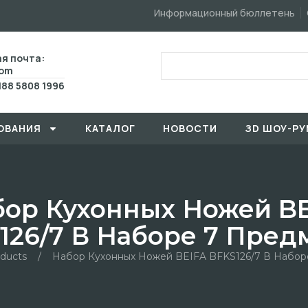
Информационный бюллетень
я почта:
com
188 5808 1996
ОВАHИЯ
КАТАЛОГ
HОBOCTИ
ЗD ШОУ-РУ
ор Кухонных Ножей B
126/7 В Наборе 7 Пред
ducts
/
Набор Кухонных Ножей BEIFA BFKS126/7 В Набор