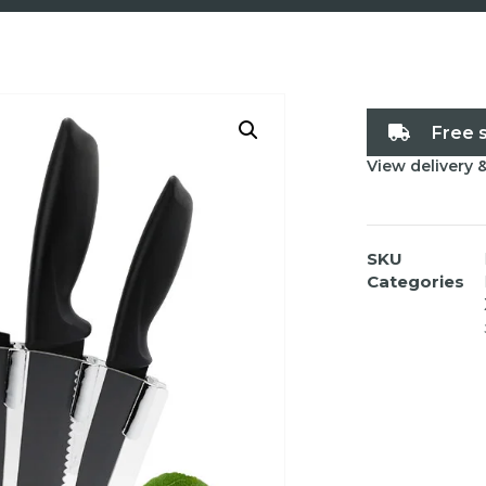
Free 
View delivery 
SKU
Categories