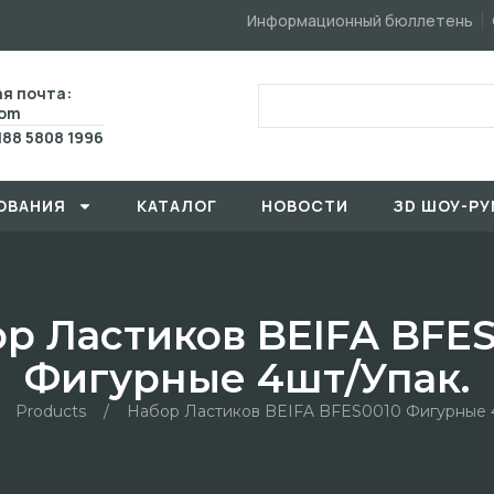
Информационный бюллетень
я почта:
com
188 5808 1996
ОВАHИЯ
КАТАЛОГ
HОBOCTИ
ЗD ШОУ-РУ
р Ластиков BEIFA BFE
Фигурные 4шт/упак.
Products
/
Набор Ластиков BEIFA BFES0010 Фигурные 