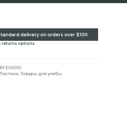
standard delivery on orders over $100
& returns options
BFES0010
Ластики
,
Товары для учебы