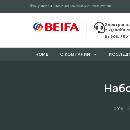
Ведущийкитайскийпроизводительручек
Электронна
zjx@beifa.
Вызов.:+86 
HOME
О КОМПАНИИ
ИССЛЕД
Набо
Home
/