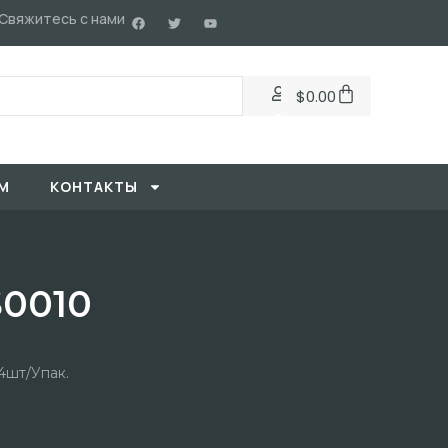
Свяжитесь с нами
$
0.00
М
KОНТАКТЫ
S0010
4шт/упак.