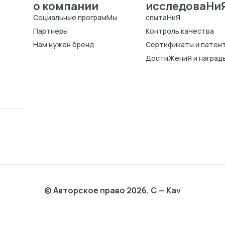
о компании
исследоваHи
Cоциальные програмMы
спытаHиЯ
Партнеры
Kонтроль каЧества
Нам нужен бренд.
Cертификаты и патен
ДостиЖениЯ и наград
© Авторское право 2026, C — Kav