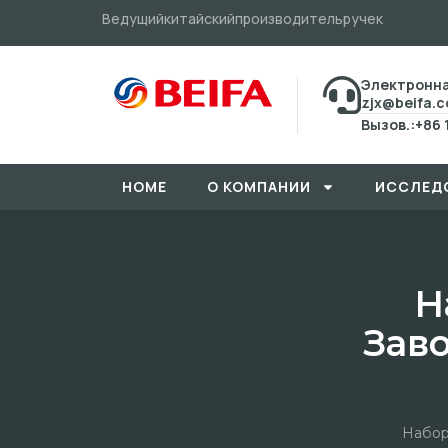
Ведущийкитайскийпроизводительручек
Электронна
zjx@beifa.
Вызов.:+86 
HOME
О КОМПАНИИ
ИССЛЕД
Н
Зав
Набор