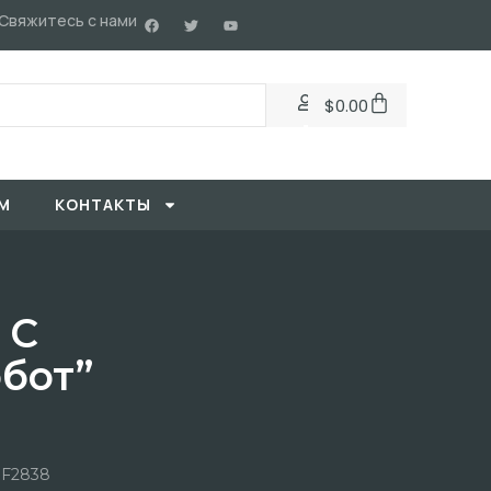
Свяжитесь с нами
$
0.00
М
KОНТАКТЫ
 С
бот”
BF2838