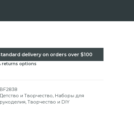
standard delivery on orders over $100
& returns options
BF2838
Детство и Творчество
,
Наборы для
рукоделия
,
Творчество и DIY