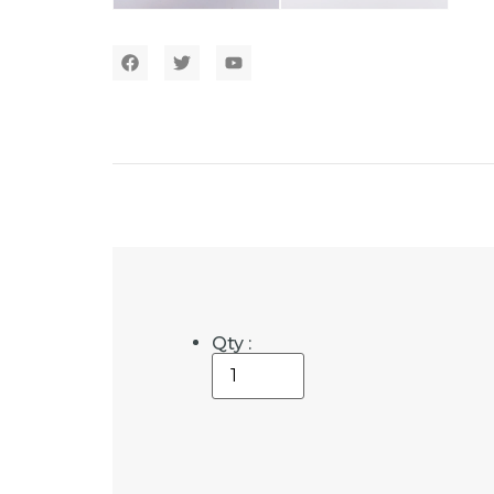
Qty :