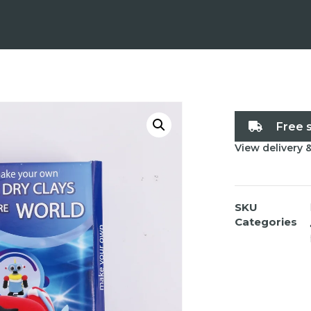
Free 
View delivery 
SKU
Categories