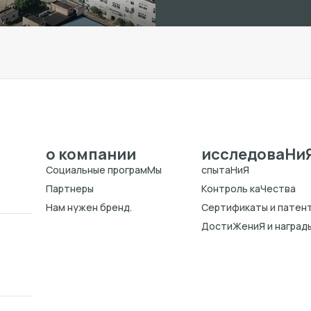
о компании
исследоваHи
Cоциальные програмMы
спытаHиЯ
Партнеры
Kонтроль каЧества
Нам нужен бренд.
Cертификаты и патен
ДостиЖениЯ и наград