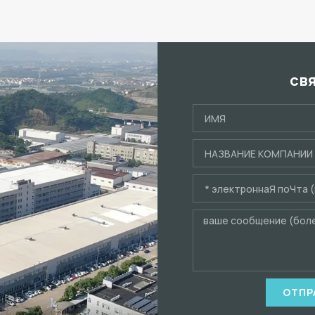
св
ОТПР