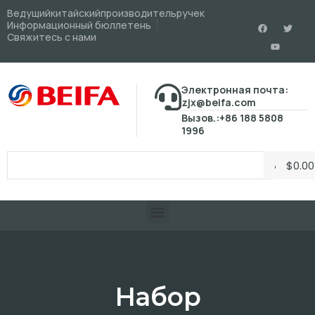
Ведущийкитайскийпроизводительручек
Информационный бюллетень
Свяжитесь с нами
Электронная почта:
zjx@beifa.com
Вызов.:+86 188 5808
1996
$
0.00
Набор