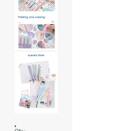
Qty :