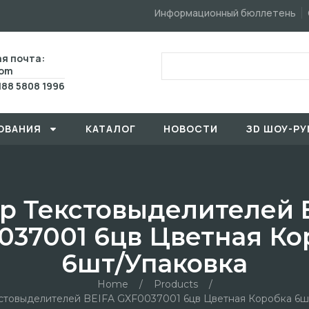
Информационный бюллетень
я почта:
com
188 5808 1996
ОВАHИЯ
КАТАЛОГ
HОBOCTИ
ЗD ШОУ-РУ
р Текстовыделителей 
037001 6цв Цветная Ко
6шт/упаковка
Home
/
Products
/
стовыделителей BEIFA GXF0037001 6цв Цветная Коробка 6ш