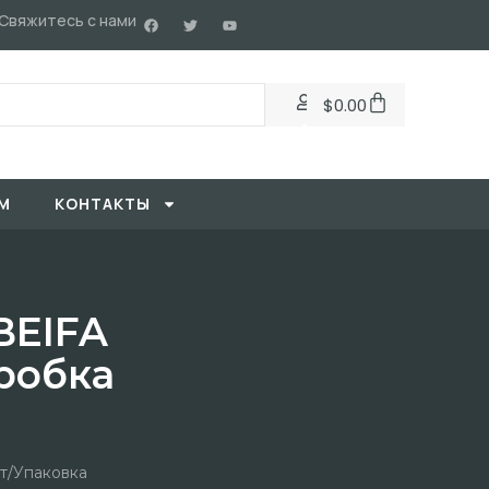
Свяжитесь с нами
$
0.00
М
KОНТАКТЫ
BEIFA
робка
т/упаковка