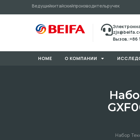
Ведущийкитайскийпроизводительручек
Электронна
zjx@beifa.
Вызов.:+86 
HOME
О КОМПАНИИ
ИССЛЕД
Набо
GXF0
Набор Тек