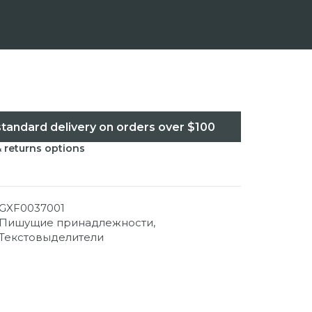
standard delivery on orders over $100
& returns options
GXF0037001
Пишущие принадлежности
,
Текстовыделители