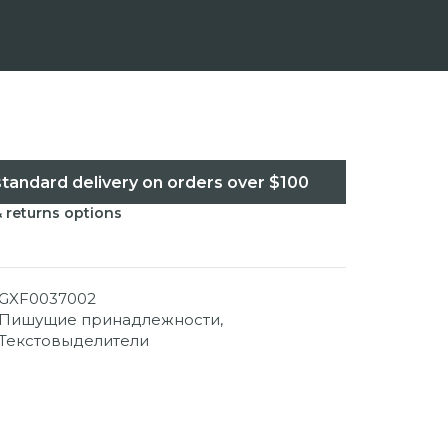
standard delivery on orders over $100
& returns options
GXF0037002
Пишущие принадлежности
,
Текстовыделители