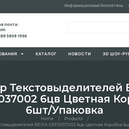
Информационный бюллетень
я почта:
com
188 5808 1996
ОВАHИЯ
КАТАЛОГ
HОBOCTИ
ЗD ШОУ-РУ
р Текстовыделителей 
037002 6цв Цветная Ко
6шт/упаковка
Home
/
Products
/
стовыделителей BEIFA GXF0037002 6цв Цветная Коробка 6ш