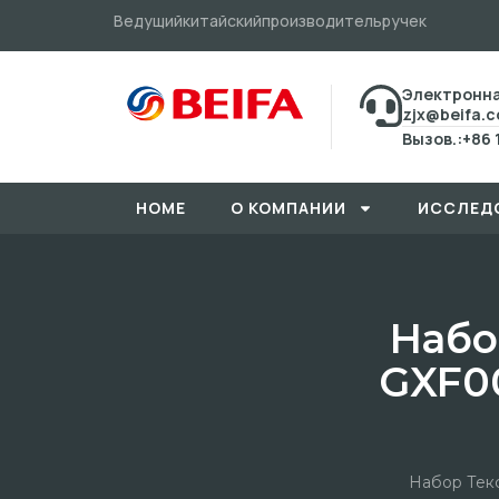
Ведущийкитайскийпроизводительручек
Электронна
zjx@beifa.
Вызов.:+86 
HOME
О КОМПАНИИ
ИССЛЕД
Набо
GXF0
Набор Тек