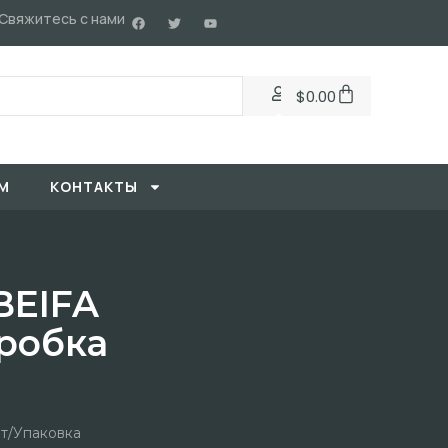
Свяжитесь с нами
$
0.00
М
KОНТАКТЫ
BEIFA
робка
т/упаковка