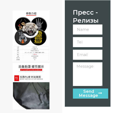
Пресс -
Релизы
Send
Message