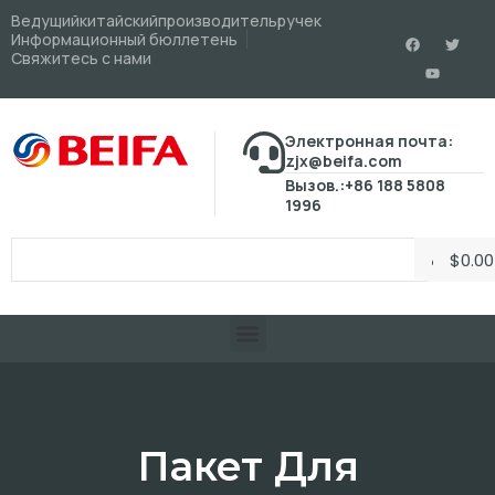
Ведущийкитайскийпроизводительручек
Информационный бюллетень
Свяжитесь с нами
Электронная почта:
zjx@beifa.com
Вызов.:+86 188 5808
1996
$
0.00
Пакет Для