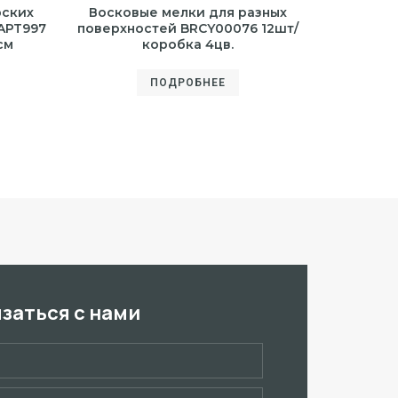
рских
Восковые мелки для разных
APT997
поверхностей BRCY00076 12шт/
см
коробка 4цв.
ПОДРОБНЕЕ
язаться с нами