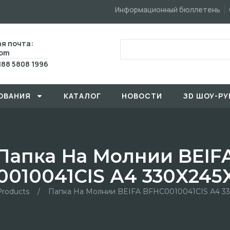
Информационный бюллетень
я почта:
com
188 5808 1996
ОВАHИЯ
КАТАЛОГ
HОBOCTИ
ЗD ШОУ-РУ
Папка На Молнии BEIF
010041CIS А4 330X24
Products
/
Папка На Молнии BEIFA BFHC0010041CIS А4 3