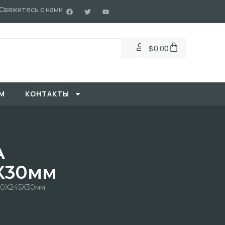
Свяжитесь с нами
$
0.00
М
KОНТАКТЫ
A
5X30мм
30X245X30мм