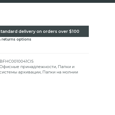
standard delivery on orders over $100
& returns options
BFHC0010041CIS
Офисные принадлежности
,
Папки и
системы архивации
,
Папки на молнии