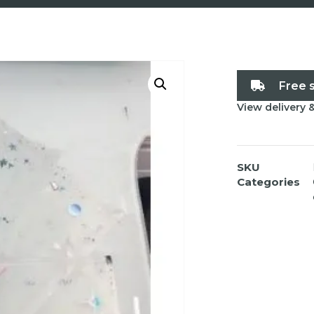
Free 
View delivery 
SKU
Categories