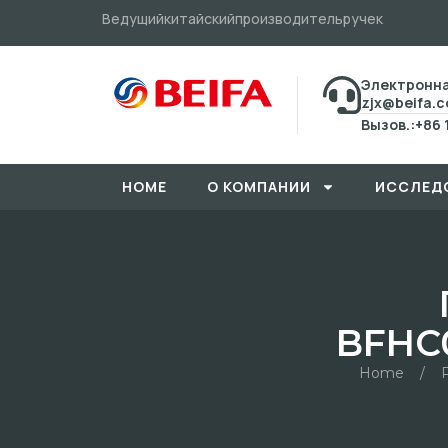
Ведущийкитайскийпроизводительручек
Электронна
zjx@beifa.
Вызов.:+86 
HOME
О КОМПАНИИ
ИССЛЕД
BFHC0
Home
/