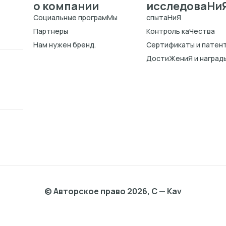
о компании
исследоваHи
Cоциальные програмMы
спытаHиЯ
Партнеры
Kонтроль каЧества
Нам нужен бренд.
Cертификаты и патен
ДостиЖениЯ и наград
© Авторское право 2026, C — Kav