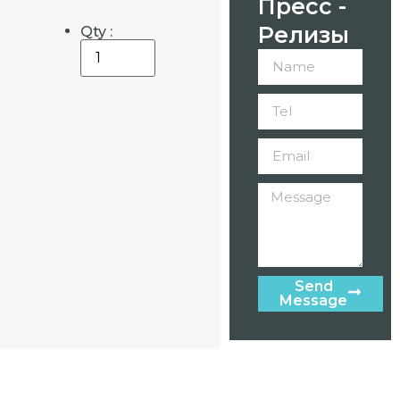
Пресс -
Релизы
Qty :
Send
Message