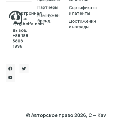
Партнеры
Cертификаты
Электронная
и патенты
Нам нужен
почта:
бренд.
ДостиЖениЯ
zjx@beifa.com
и награды
Вызов.:
+86 188
5808
1996
© Авторское право 2026, C — Kav