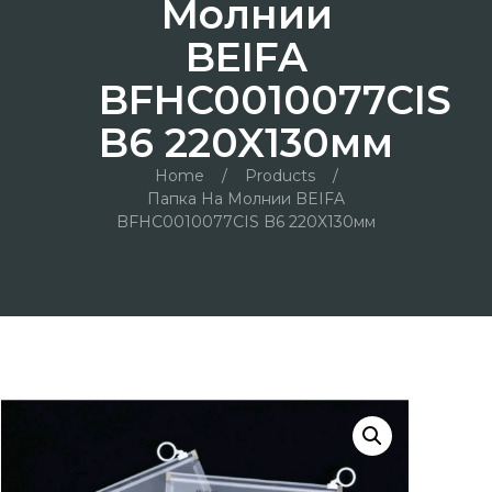
Молнии
BEIFA
BFHC0010077CIS
B6 220X130мм
Home
/
Products
/
Папка На Молнии BEIFA
BFHC0010077CIS B6 220X130мм