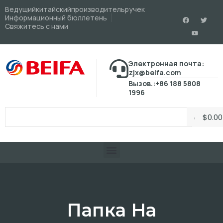
Ведущийкитайскийпроизводительручек
Информационный бюллетень
Свяжитесь с нами
Электронная почта:
zjx@beifa.com
Вызов.:+86 188 5808
1996
$
0.00
Папка На