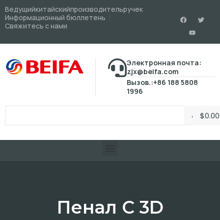
Ведущийкитайскийпроизводительручек
Информационный бюллетень
Свяжитесь с нами
Электронная почта:
zjx@beifa.com
Вызов.:+86 188 5808
1996
$
0.00
Пенал С 3D