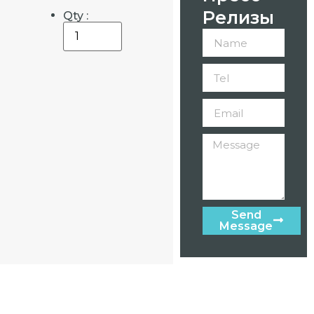
Релизы
Qty :
Send
Message