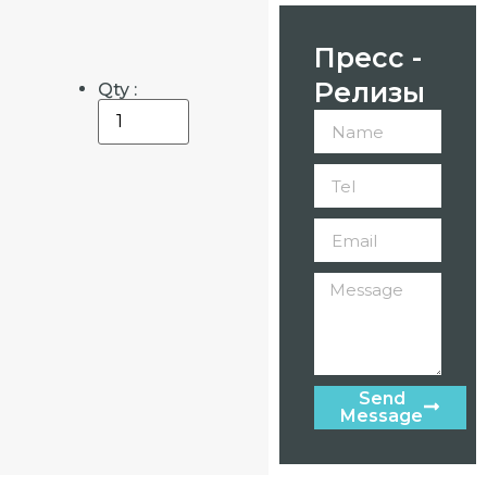
Пресс -
Релизы
Qty :
Send
Message