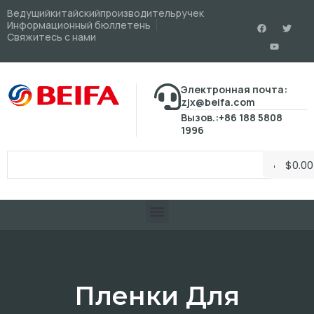
Ведущийкитайскийпроизводительручек
Информационный бюллетень
Свяжитесь с нами
Электронная почта:
zjx@beifa.com
Вызов.:+86 188 5808
1996
$
0.00
Пленки Для