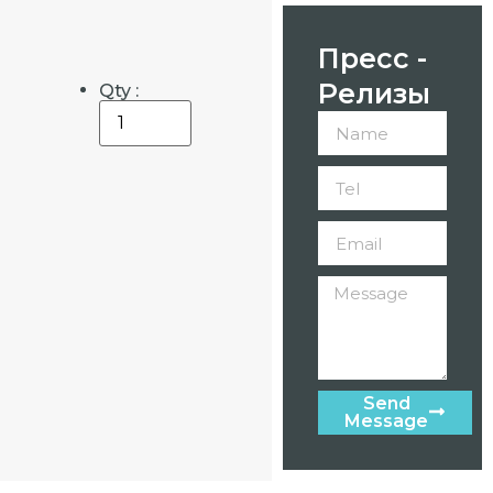
Пресс -
Релизы
Qty :
Send
Message