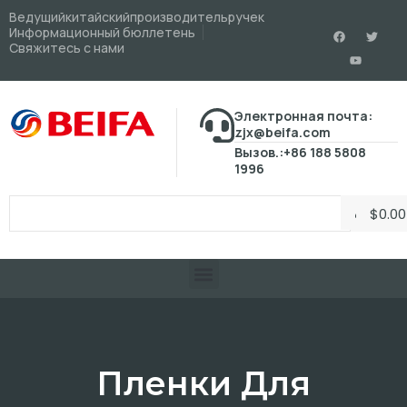
Ведущийкитайскийпроизводительручек
Информационный бюллетень
Свяжитесь с нами
Электронная почта:
zjx@beifa.com
Вызов.:+86 188 5808
1996
$
0.00
Пленки Для